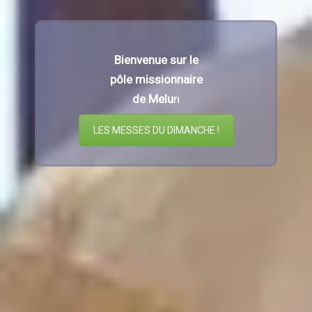
Bienvenue sur le
pôle missionnaire
de Melu
n
LES MESSES DU DIMANCHE !