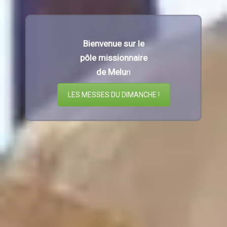
Bienvenue sur le
pôle missionnaire
de Melu
n
LES MESSES DU DIMANCHE !