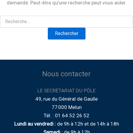
demandé. Peut-être qu’une recherche peut vous aider.
Rechercher :
Nous contacter
LE SECRÉTARIAT DU PÔLE
49, rue du Général de Gaulle
77 000 Melun
Tél. : 01 64 52 26 52
Lundi au vendredi :
de
9h à 12h
et de
14h à 18h
Samedi :
de 9h à 12h