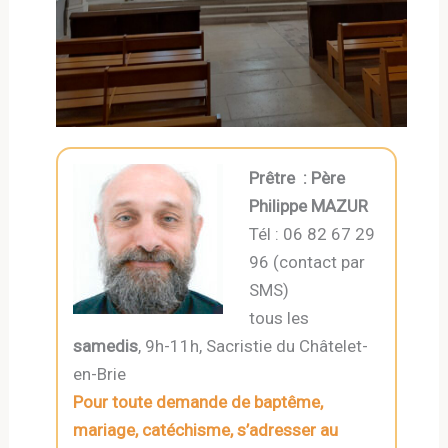
Prêtre : Père
Philippe MAZUR
Tél : 06 82 67 29
96 (contact par
SMS)
tous les
samedis
, 9h-11h, Sacristie du Châtelet-
en-Brie
Pour toute demande de baptême,
mariage, catéchisme,
s’adresser au