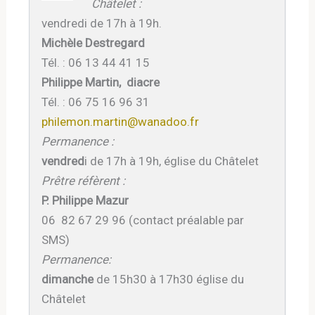
Châtelet :
vendredi
de
17h
à
19h
.
Michèle Destregard
Tél. : 06 13 44 41 15
Philippe Martin, diacre
Tél. : 06 75 16 96 31
philemon.martin@wanadoo.fr
Permanence :
vendred
i de
17h à 19h,
église du Châtelet
Prêtre réfèrent :
P. Philippe Mazur
06 82 67 29 96 (contact préalable par
SMS)
Permanence:
dimanche
de
15h30 à 17h30
église du
Châtelet