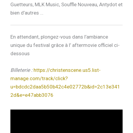
Guetteurs, MLK Music, Souffle Nouveau, Antydot et
bien d’autres …
En attendant, plongez-vous dans l’ambiance
unique du festival grâce à l’ aftermovie officiel ci-
dessous
Billeterie :
https://christenscene.us5.list-
manage.com/track/click?
u=bdcdc2daa5b50b42c4e02772b&id=2c13e341
2d&e=e47abb3076